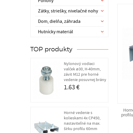
Pohony
Zátky, striešky, nivelačné nohy
Dom, dielňa, záhrada
Hutnícky materiál
TOP produkty
Nylonový vodiaci
valček ø30, H-40mm,
závit M12 pre horné
vedenie posuvnej brány
1.63 €
Horné
Horné vedenie s
profil
kolieskami 4x CP450,
nastaviteľné na max.
šírku profilu 60mm