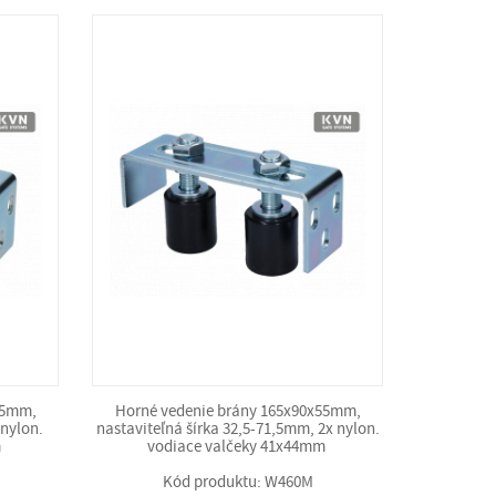
55mm,
Horné vedenie brány 165x90x55mm,
 nylon.
nastaviteľná šírka 32,5-71,5mm, 2x nylon.
m
vodiace valčeky 41x44mm
Kód produktu: W460M