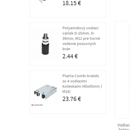
18.15 €
Polyamidový vodiaci
valček D-25mm, H-
39mm, M12 pre horné
vedenie posuvných
brán
2.44 €
Platňa Combi Arialdo
so 4 vodiacimi
kolieskami (40x45mm /
M16)
23.76 €
Vodiac
brány,