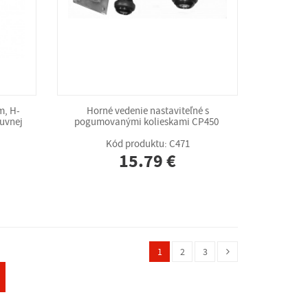
m, H-
Horné vedenie nastaviteľné s
uvnej
pogumovanými kolieskami CP450
Kód produktu: C471
15.79 €
1
2
3