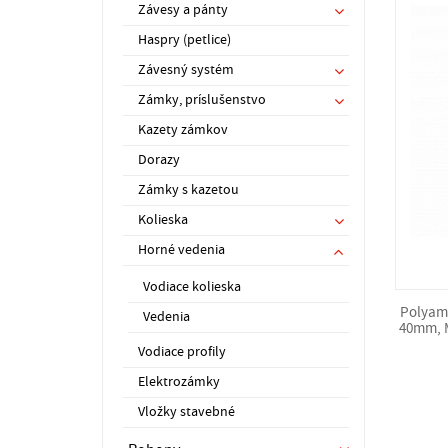
Závesy a pánty
Haspry (petlice)
Závesný systém
Zámky, príslušenstvo
Kazety zámkov
Dorazy
Zámky s kazetou
Kolieska
Horné vedenia
Vodiace kolieska
Polyami
Vedenia
40mm, M
Vodiace profily
Elektrozámky
Vložky stavebné