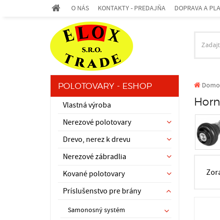
O NÁS
KONTAKTY - PREDAJŇA
DOPRAVA A PL
Domo
POLOTOVARY - ESHOP
Horn
Vlastná výroba
Nerezové polotovary
Drevo, nerez k drevu
Nerezové zábradlia
Zor
Kované polotovary
Príslušenstvo pre brány
Samonosný systém