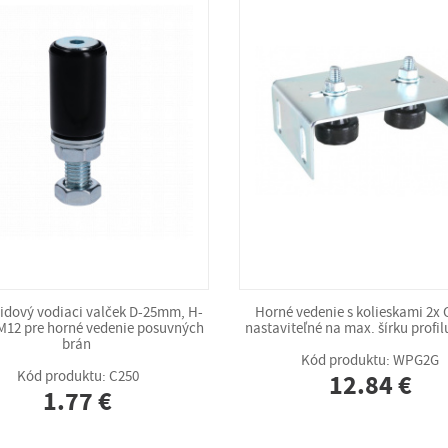
dový vodiaci valček D-25mm, H-
Horné vedenie s kolieskami 2x 
12 pre horné vedenie posuvných
nastaviteľné na max. šírku prof
brán
Kód produktu: WPG2G
Kód produktu: C250
12.84 €
1.77 €