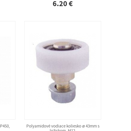
6.20 €
CP450,
Polyamidové vodiace koliesko ø 43mm s
ložiskom, M12