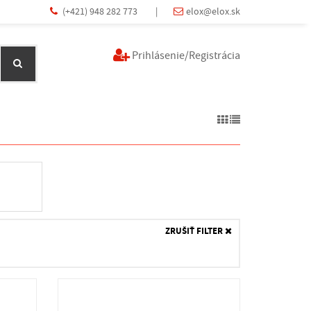
(+421) 948 282 773
|
elox@elox.sk
Prihlásenie/Registrácia
ZRUŠIŤ FILTER