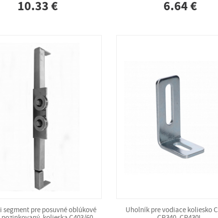
10.33 €
6.64 €
i segment pre posuvné oblúkové
Uholník pre vodiace koliesko 
 pozinkovaný, kolieska C403/60,
CP340, CP430L