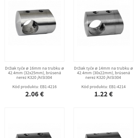
Držiak tyče ø 16mm na trubku ø
Držiak tyče ø 14mm na trubku ø
42.4mm (32x25mm), brúsená
42.4mm (30x22mm), brúsená
nerez K320 /AISI304
nerez K320 /AISI304
Kód produktu: EB1-4216
Kód produktu: EB1-4214
2.06 €
1.22 €