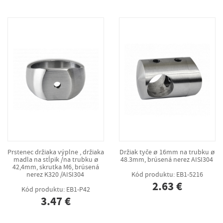
Prstenec držiaka výplne , držiaka
Držiak tyče ø 16mm na trubku ø
madla na stĺpik /na trubku ø
48.3mm, brúsená nerez AISI304
42,4mm, skrutka M6, brúsená
nerez K320 /AISI304
Kód produktu: EB1-5216
2.63 €
Kód produktu: EB1-P42
3.47 €