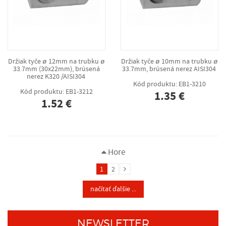
Držiak tyče ø 12mm na trubku ø
Držiak tyče ø 10mm na trubku ø
33.7mm (30x22mm), brúsená
33.7mm, brúsená nerez AISI304
nerez K320 /AISI304
Kód produktu: EB1-3210
Kód produktu: EB1-3212
1.35 €
1.52 €
Hore
1
2
načítať ďalšie ...
NEWSLETTER