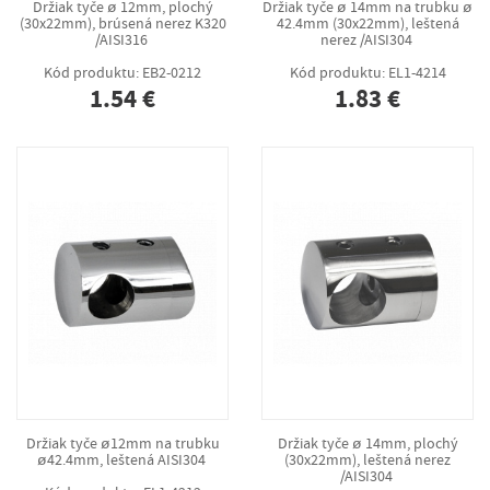
Držiak tyče ø 12mm, plochý
Držiak tyče ø 14mm na trubku ø
(30x22mm), brúsená nerez K320
42.4mm (30x22mm), leštená
/AISI316
nerez /AISI304
Kód produktu: EB2-0212
Kód produktu: EL1-4214
1.54 €
1.83 €
Držiak tyče ø12mm na trubku
Držiak tyče ø 14mm, plochý
ø42.4mm, leštená AISI304
(30x22mm), leštená nerez
/AISI304