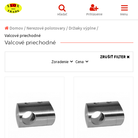
Hľadať
Prihlásenie
Menu
Domov
/
Nerezové polotovary /
Držiaky výplne /
Valcové priechodné
Valcové priechodné
ZRUŠIŤ FILTER
Zoradenie
Cena