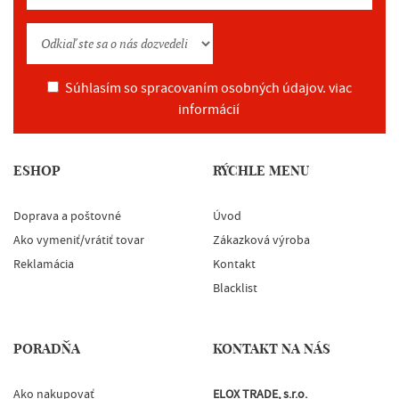
Súhlasím so spracovaním osobných údajov.
viac
informácií
ESHOP
RÝCHLE MENU
Doprava a poštovné
Úvod
Ako vymeniť/vrátiť tovar
Zákazková výroba
Reklamácia
Kontakt
Blacklist
PORADŇA
KONTAKT NA NÁS
Ako nakupovať
ELOX TRADE, s.r.o.