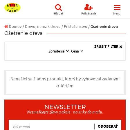
Hľadať
Prihlásenie
Menu
Domov
/
Drevo, nerez k drevu /
Príslušenstvo /
Ošetrenie dreva
Ošetrenie dreva
ZRUŠIŤ FILTER
Zoradenie
Cena
Nenašiel sa žiadny produkt, ktorý by vyhovoval zadaným
kritériám.
NEWSLETTER
Nezmeškajte zľavy a akcie - novinky do mailu.
ODOBERAŤ