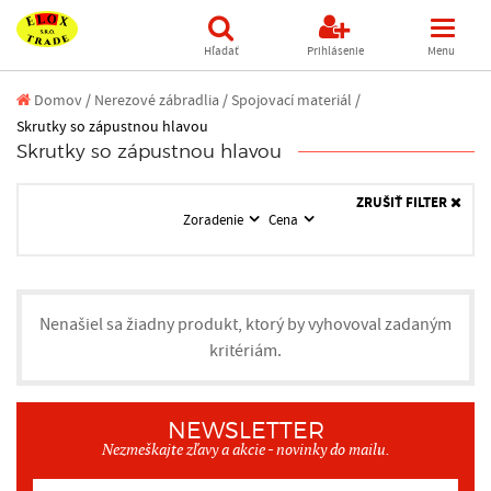
Hľadať
Prihlásenie
Menu
Domov
/
Nerezové zábradlia /
Spojovací materiál /
Skrutky so zápustnou hlavou
Skrutky so zápustnou hlavou
ZRUŠIŤ FILTER
Zoradenie
Cena
Nenašiel sa žiadny produkt, ktorý by vyhovoval zadaným
kritériám.
NEWSLETTER
Nezmeškajte zľavy a akcie - novinky do mailu.