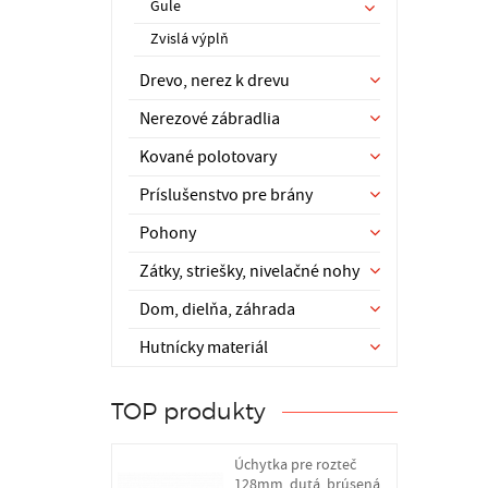
Gule
Zvislá výplň
Drevo, nerez k drevu
Nerezové zábradlia
Kované polotovary
Príslušenstvo pre brány
Pohony
Zátky, striešky, nivelačné nohy
Dom, dielňa, záhrada
Hutnícky materiál
TOP produkty
Úchytka pre rozteč
128mm, dutá, brúsená