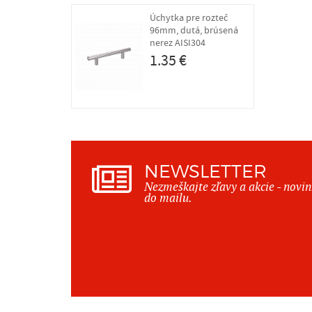
Úchytka pre rozteč
96mm, dutá, brúsená
nerez AISI304
1.35 €
NEWSLETTER
Nezmeškajte zľavy a akcie - novi
do mailu.