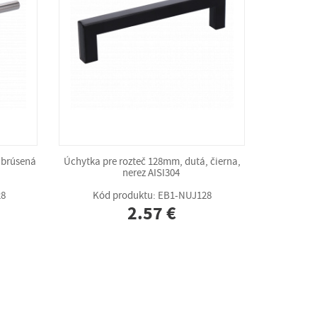
 brúsená
Úchytka pre rozteč 128mm, dutá, čierna,
nerez AISI304
28
Kód produktu: EB1-NUJ128
2.57 €