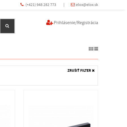
(+421) 948 282 773
|
elox@elox.sk
Prihlásenie/Registrácia
ZRUŠIŤ FILTER