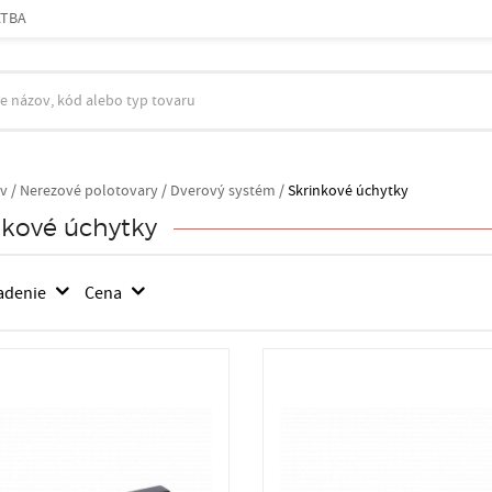
ATBA
v
/
Nerezové polotovary /
Dverový systém /
Skrinkové úchytky
nkové úchytky
adenie
Cena