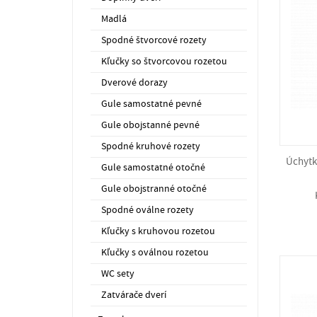
Madlá
Spodné štvorcové rozety
Kľučky so štvorcovou rozetou
Dverové dorazy
Gule samostatné pevné
Gule obojstanné pevné
Spodné kruhové rozety
Úchytk
Gule samostatné otočné
Gule obojstranné otočné
Spodné oválne rozety
Kľučky s kruhovou rozetou
Kľučky s oválnou rozetou
WC sety
Zatvárače dverí