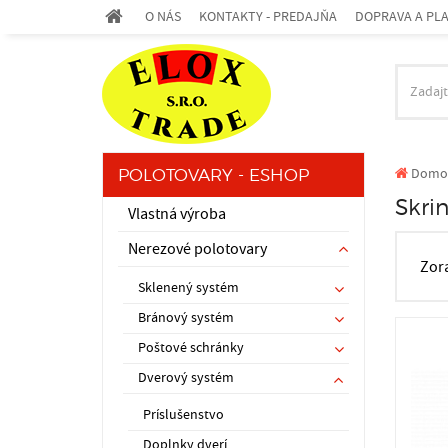
O NÁS
KONTAKTY - PREDAJŇA
DOPRAVA A PL
Domo
POLOTOVARY - ESHOP
Skri
Vlastná výroba
Nerezové polotovary
Zor
Sklenený systém
Bránový systém
Poštové schránky
Dverový systém
Príslušenstvo
Doplnky dverí