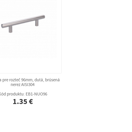
 pre rozteč 96mm, dutá, brúsená
nerez AISI304
Kód produktu: EB1-NUO96
1.35 €