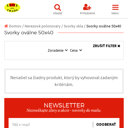
Hľadať
Prihlásenie
Menu
Domov
/
Nerezové polotovary /
Svorky skla /
Svorky oválne 50x40
Svorky oválne 50x40
ZRUŠIŤ FILTER
Zoradenie
Cena
Nenašiel sa žiadny produkt, ktorý by vyhovoval zadaným
kritériám.
NEWSLETTER
Nezmeškajte zľavy a akcie - novinky do mailu.
ODOBERAŤ