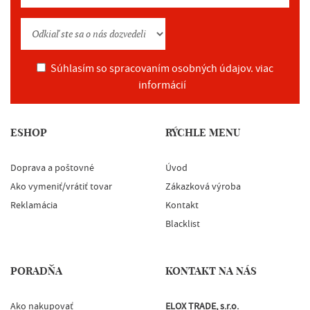
Súhlasím so spracovaním osobných údajov.
viac
informácií
ESHOP
RÝCHLE MENU
Doprava a poštovné
Úvod
Ako vymeniť/vrátiť tovar
Zákazková výroba
Reklamácia
Kontakt
Blacklist
PORADŇA
KONTAKT NA NÁS
Ako nakupovať
ELOX TRADE, s.r.o.