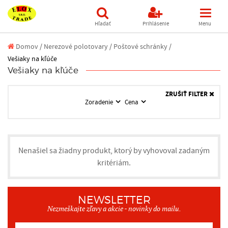
Hľadať
Prihlásenie
Menu
Domov
/
Nerezové polotovary /
Poštové schránky /
Vešiaky na kľúče
Vešiaky na kľúče
ZRUŠIŤ FILTER
Zoradenie
Cena
Nenašiel sa žiadny produkt, ktorý by vyhovoval zadaným
kritériám.
NEWSLETTER
Nezmeškajte zľavy a akcie - novinky do mailu.