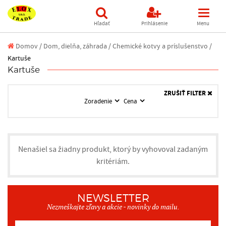
Hľadať
Prihlásenie
Menu
Domov
/
Dom, dielňa, záhrada /
Chemické kotvy a príslušenstvo /
Kartuše
Kartuše
ZRUŠIŤ FILTER
Zoradenie
Cena
Nenašiel sa žiadny produkt, ktorý by vyhovoval zadaným
kritériám.
NEWSLETTER
Nezmeškajte zľavy a akcie - novinky do mailu.