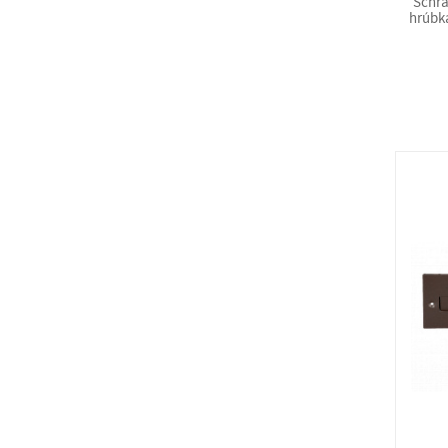
Schr
hrúbka