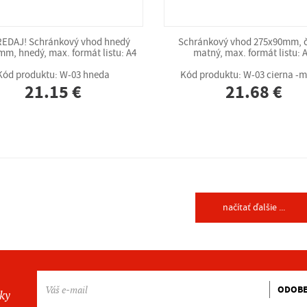
EDAJ! Schránkový vhod hnedý
Schránkový vhod 275x90mm, č
m, hnedý, max. formát listu: A4
matný, max. formát listu: 
Kód produktu: W-03 hneda
Kód produktu: W-03 cierna -
21.15 €
21.68 €
načítať ďalšie ...
ODOB
nky