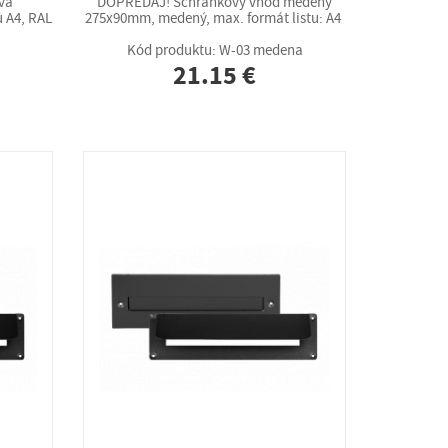
vá
DOPREDAJ! Schránkový vhod medený
 A4, RAL
275x90mm, medený, max. formát listu: A4
Kód produktu: W-03 medena
21.15 €