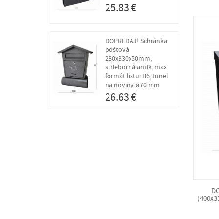
25.83 €
DOPREDAJ! Schránka
poštová
280x330x50mm,
strieborná antik, max.
formát listu: B6, tunel
na noviny ø70 mm
26.63 €
DO
(400x3