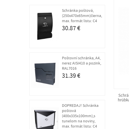
Schránka poštová,
(250x470x65mm)čierna,
max. formát listu: C4
30.87 €
Poštovní schránka, A4,
nerez AISI410 a pozink,
RAL7016
31.39 €
Schrá
hrúbka
DOPREDAJ! Schránka
poštová
(400x335x100mm),s
tunelom na noviny,
max. formát listu: C4