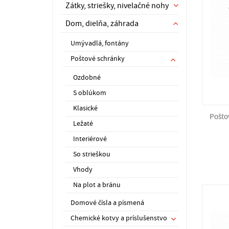
Zátky, striešky, nivelačné nohy
Dom, dielňa, záhrada
Umývadlá, fontány
Poštové schránky
Ozdobné
S oblúkom
Klasické
Poštov
Ležaté
Interiérové
So strieškou
Vhody
Na plot a bránu
Domové čísla a písmená
Chemické kotvy a príslušenstvo