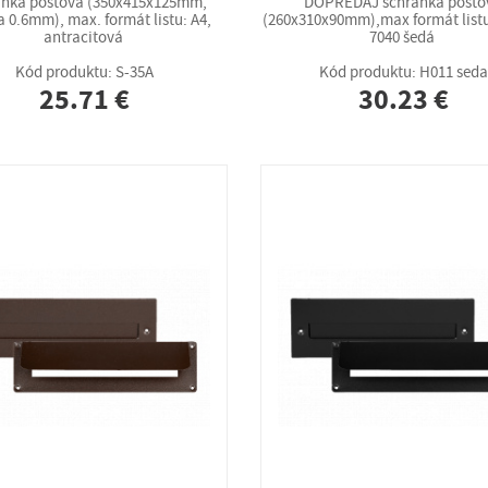
ánka poštová (350x415x125mm,
DOPREDAJ schránka pošto
 0.6mm), max. formát listu: A4,
(260x310x90mm),max formát listu
antracitová
7040 šedá
Kód produktu: S-35A
Kód produktu: H011 seda
25.71 €
30.23 €