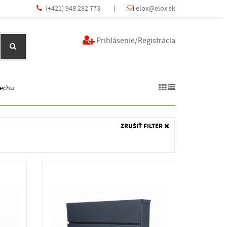
(+421) 948 282 773
|
elox@elox.sk
Prihlásenie/Registrácia
lechu
ZRUŠIŤ FILTER