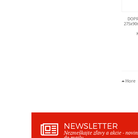
DOPR
275x90m
Hore
NEWSLETTER
Nezmeškajte zľavy a akcie - novi
do mailu.