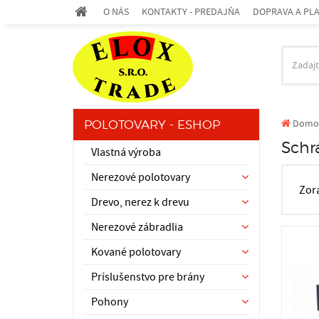
O NÁS
KONTAKTY - PREDAJŇA
DOPRAVA A PL
Domo
POLOTOVARY - ESHOP
Schr
Vlastná výroba
Nerezové polotovary
Zor
Drevo, nerez k drevu
Nerezové zábradlia
Kované polotovary
Príslušenstvo pre brány
Pohony