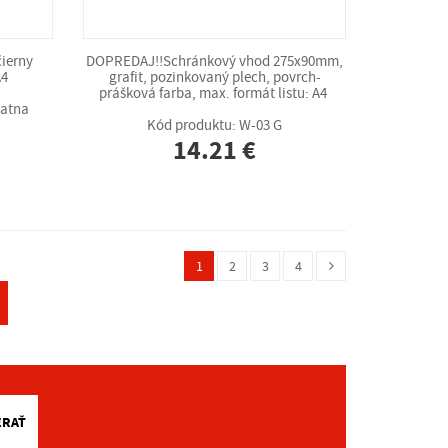
ierny
DOPREDAJ!!Schránkový vhod 275x90mm,
A4
grafit, pozinkovaný plech, povrch-
prášková farba, max. formát listu: A4
matna
Kód produktu: W-03 G
14.21 €
1
2
3
4
ERAŤ