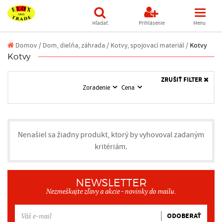
Hľadať
Prihlásenie
Menu
Domov
/
Dom, dielňa, záhrada /
Kotvy, spojovací materiál /
Kotvy
Kotvy
ZRUŠIŤ FILTER
Zoradenie
Cena
Nenašiel sa žiadny produkt, ktorý by vyhovoval zadaným
kritériám.
NEWSLETTER
Nezmeškajte zľavy a akcie - novinky do mailu.
ODOBERAŤ