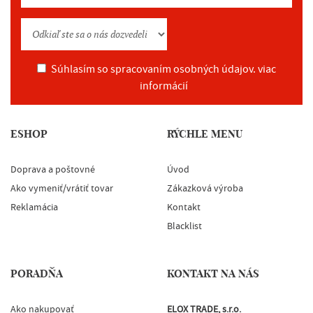
Súhlasím so spracovaním osobných údajov.
viac
informácií
ESHOP
RÝCHLE MENU
Doprava a poštovné
Úvod
Ako vymeniť/vrátiť tovar
Zákazková výroba
Reklamácia
Kontakt
Blacklist
PORADŇA
KONTAKT NA NÁS
Ako nakupovať
ELOX TRADE, s.r.o.