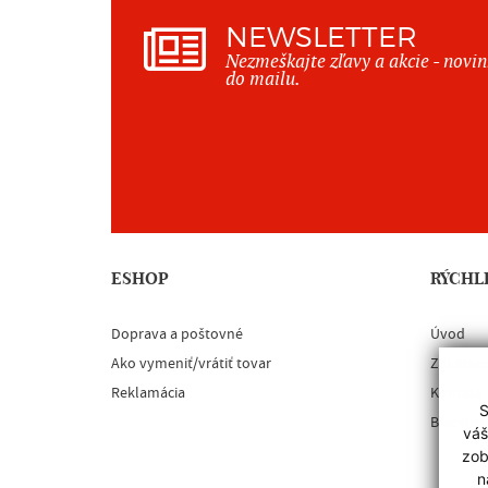
NEWSLETTER
Nezmeškajte zľavy a akcie - novi
do mailu.
ESHOP
RÝCHL
Doprava a poštovné
Úvod
Ako vymeniť/vrátiť tovar
Zákazko
Reklamácia
Kontakt
S
Blacklist
váš
zob
n