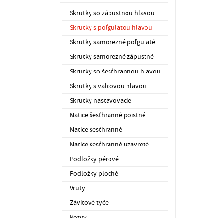
Skrutky so zápustnou hlavou
Skrutky s poľgulatou hlavou
Skrutky samorezné poľgulaté
Skrutky samorezné zápustné
Skrutky so šesťhrannou hlavou
Skrutky s valcovou hlavou
Skrutky nastavovacie
Matice šesťhranné poistné
Matice šesťhranné
Matice šesťhranné uzavreté
Podložky pérové
Podložky ploché
Vruty
Závitové tyče
Kotvy