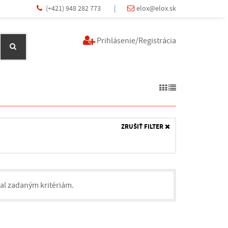
(+421) 948 282 773
|
elox@elox.sk
Prihlásenie/Registrácia
ZRUŠIŤ FILTER
val zadaným kritériám.