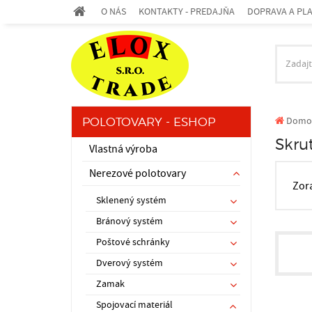
O NÁS
KONTAKTY - PREDAJŇA
DOPRAVA A PL
Domo
POLOTOVARY - ESHOP
Skru
Vlastná výroba
Nerezové polotovary
Zor
Sklenený systém
Bránový systém
Poštové schránky
Dverový systém
Zamak
Spojovací materiál