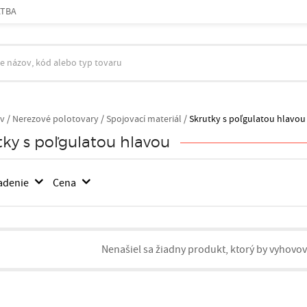
ATBA
v
/
Nerezové polotovary /
Spojovací materiál /
Skrutky s poľgulatou hlavou
tky s poľgulatou hlavou
adenie
Cena
Nenašiel sa žiadny produkt, ktorý by vyhovo