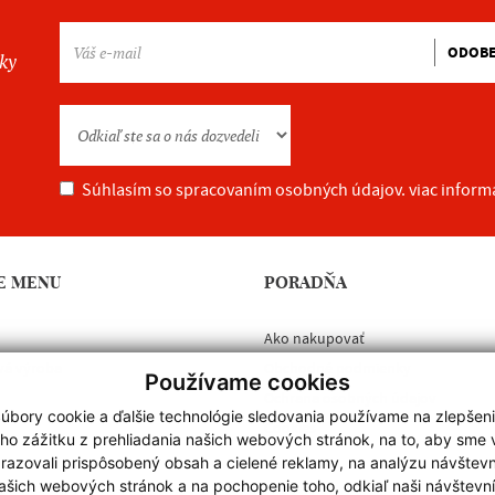
ODOB
nky
Súhlasím so spracovaním osobných údajov.
viac inform
E MENU
PORADŇA
Ako nakupovať
vá výroba
Obchodné podmienky
Používame cookies
Ochrana osobných údajov
úbory cookie a ďalšie technológie sledovania používame na zlepšen
Cookies
ho zážitku z prehliadania našich webových stránok, na to, aby sme
razovali prispôsobený obsah a cielené reklamy, na analýzu návštevn
ašich webových stránok a na pochopenie toho, odkiaľ naši návštevní