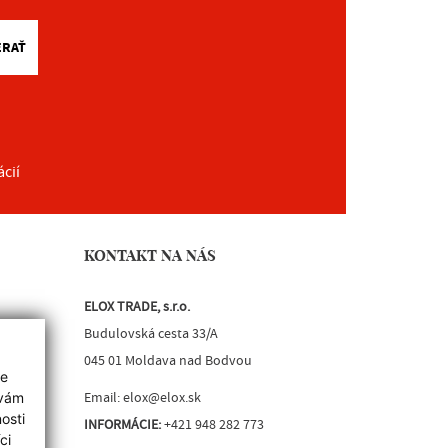
ERAŤ
ácií
KONTAKT NA NÁS
ELOX TRADE, s.r.o.
Budulovská cesta 33/A
045 01 Moldava nad Bodvou
ie
Email:
elox@elox.sk
 vám
osti
INFORMÁCIE:
+421 948 282 773
ci