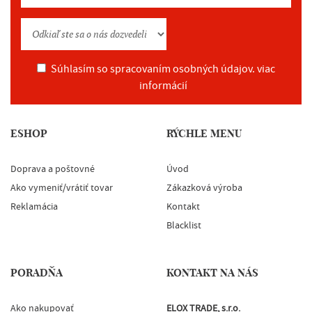
Súhlasím so spracovaním osobných údajov.
viac
informácií
ESHOP
RÝCHLE MENU
Doprava a poštovné
Úvod
Ako vymeniť/vrátiť tovar
Zákazková výroba
Reklamácia
Kontakt
Blacklist
PORADŇA
KONTAKT NA NÁS
Ako nakupovať
ELOX TRADE, s.r.o.