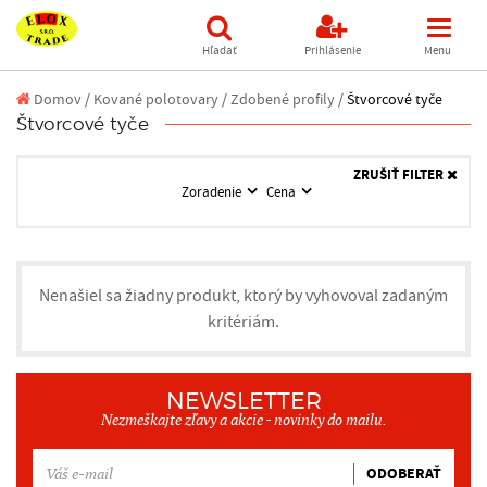
Hľadať
Prihlásenie
Menu
Domov
/
Kované polotovary /
Zdobené profily /
Štvorcové tyče
Štvorcové tyče
ZRUŠIŤ FILTER
Zoradenie
Cena
Nenašiel sa žiadny produkt, ktorý by vyhovoval zadaným
kritériám.
NEWSLETTER
Nezmeškajte zľavy a akcie - novinky do mailu.
ODOBERAŤ