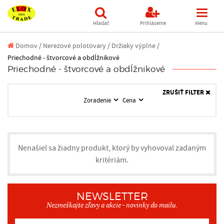
Hľadať
Prihlásenie
Menu
Domov
/
Nerezové polotovary /
Držiaky výplne /
Priechodné - štvorcové a obdĺžnikové
Priechodné - štvorcové a obdĺžnikové
ZRUŠIŤ FILTER
Zoradenie
Cena
Nenašiel sa žiadny produkt, ktorý by vyhovoval zadaným
kritériám.
NEWSLETTER
Nezmeškajte zľavy a akcie - novinky do mailu.