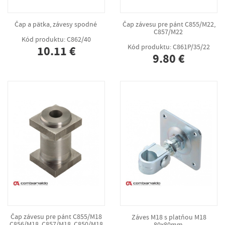
Čap a pätka, závesy spodné
Čap závesu pre pánt C855/M22,
C857/M22
Kód produktu: C862/40
Kód produktu: C861P/35/22
10.11 €
9.80 €
Čap závesu pre pánt C855/M18
Záves M18 s platňou M18
,C856/M18 ,C857/M18, C850/M18
80x80mm