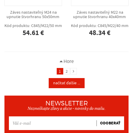
Záves nastaviteľný M24 na
Záves nastaviteľný M22 na
upnutie štvorhranu 50x50mm
upnutie štvorhranu 40x40mm
Kód produktu: C845/M22/50 mm
Kód produktu: C845/M22/40 mm
54.61 €
48.34 €
Hore
1
2
načítať ďalšie ...
NEWSLETTER
Nezmeškajte zľavy a akcie - novinky do mailu.
ODOBERAŤ