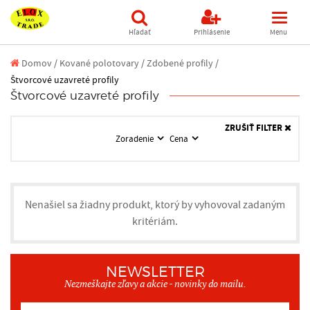
Hľadať
Prihlásenie
Menu
Domov
/
Kované polotovary /
Zdobené profily /
Štvorcové uzavreté profily
Štvorcové uzavreté profily
ZRUŠIŤ FILTER
Zoradenie
Cena
Nenašiel sa žiadny produkt, ktorý by vyhovoval zadaným
kritériám.
NEWSLETTER
Nezmeškajte zľavy a akcie - novinky do mailu.