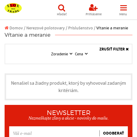
Hľadať
Prihlásenie
Menu
Domov
/
Nerezové polotovary /
Príslušenstvo /
Vŕtanie a meranie
Vŕtanie a meranie
ZRUŠIŤ FILTER
Zoradenie
Cena
Nenašiel sa žiadny produkt, ktorý by vyhovoval zadaným
kritériám.
NEWSLETTER
Nezmeškajte zľavy a akcie - novinky do mailu.
ODOBERAŤ