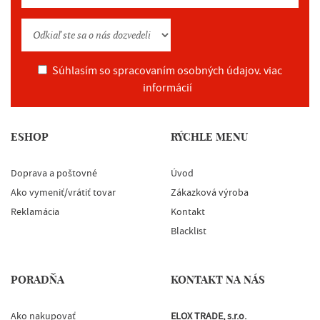
Súhlasím so spracovaním osobných údajov.
viac
informácií
ESHOP
RÝCHLE MENU
Doprava a poštovné
Úvod
Ako vymeniť/vrátiť tovar
Zákazková výroba
Reklamácia
Kontakt
Blacklist
PORADŇA
KONTAKT NA NÁS
Ako nakupovať
ELOX TRADE, s.r.o.