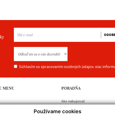
ODOB
nky
Súhlasím so spracovaním osobných údajov.
viac inform
E MENU
PORADŇA
Ako nakupovať
vá výroba
Obchodné podmienky
Používame cookies