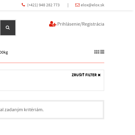
(+421) 948 282 773
|
elox@elox.sk
Prihlásenie/Registrácia
100kg
ZRUŠIŤ FILTER
val zadaným kritériám.