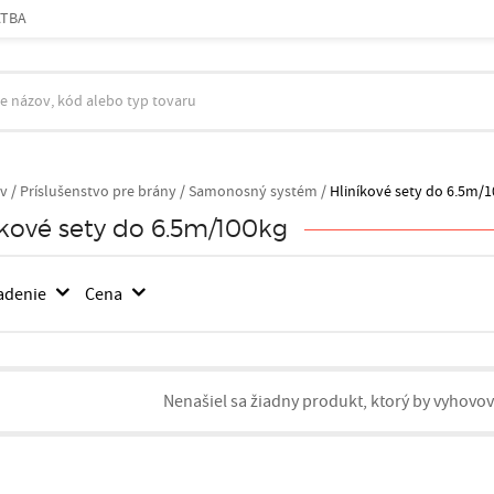
ATBA
v
/
Príslušenstvo pre brány /
Samonosný systém /
Hliníkové sety do 6.5m/
íkové sety do 6.5m/100kg
adenie
Cena
Nenašiel sa žiadny produkt, ktorý by vyhovo