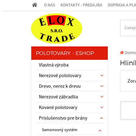
O NÁS
KONTAKTY - PREDAJŇA
DOPRAVA A PL
Domo
POLOTOVARY - ESHOP
Hlin
Vlastná výroba
Nerezové polotovary
Zor
Drevo, nerez k drevu
Nerezové zábradlia
Kované polotovary
Príslušenstvo pre brány
Samonosný systém