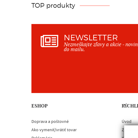
TOP produkty
NEWSLETTER
Nezmeškajte zľavy a akcie - novi
do mailu.
ESHOP
RÝCHL
Doprava a poštovné
Úvod
Ako vymeniť/vrátiť tovar
Zákazko