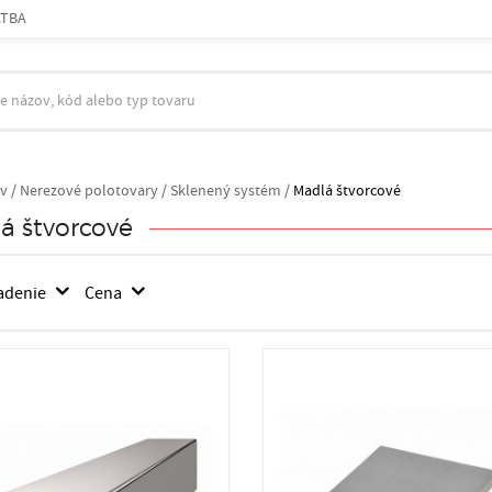
ATBA
v
/
Nerezové polotovary /
Sklenený systém /
Madlá štvorcové
á štvorcové
adenie
Cena