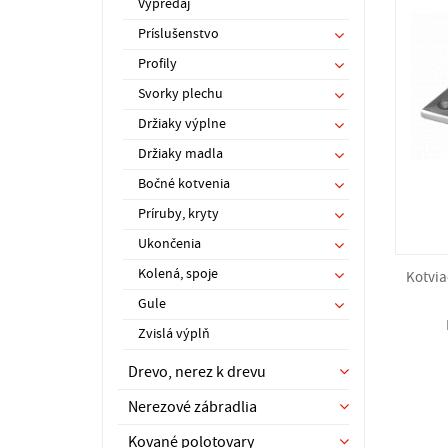
Výpredaj
Príslušenstvo
Profily
Svorky plechu
Držiaky výplne
Držiaky madla
Bočné kotvenia
Príruby, kryty
Ukončenia
Kolená, spoje
Kotvia
Gule
Zvislá výplň
Drevo, nerez k drevu
Nerezové zábradlia
Kované polotovary