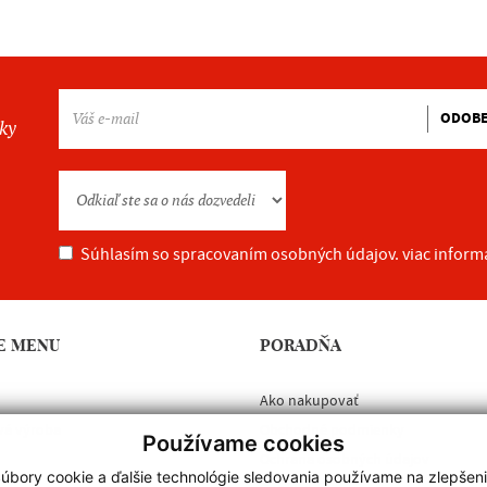
ODOB
nky
Súhlasím so spracovaním osobných údajov.
viac inform
E MENU
PORADŇA
Ako nakupovať
vá výroba
Obchodné podmienky
Používame cookies
Ochrana osobných údajov
úbory cookie a ďalšie technológie sledovania používame na zlepšen