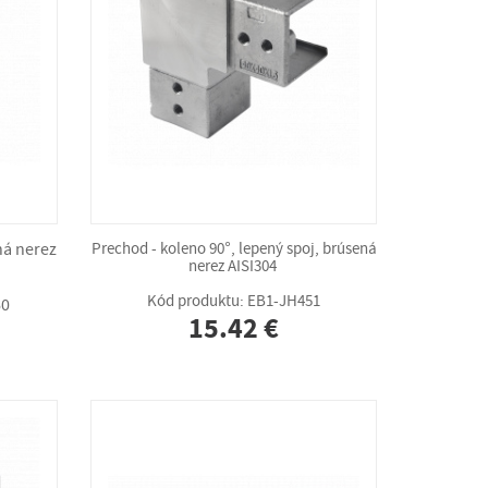
ná nerez
Prechod - koleno 90°, lepený spoj, brúsená
nerez AISI304
Kód produktu: EB1-JH451
60
15.42 €