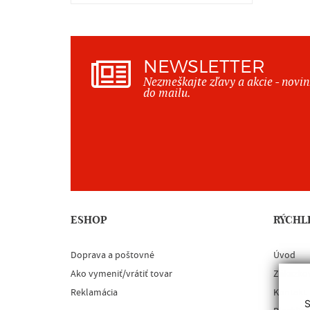
NEWSLETTER
Nezmeškajte zľavy a akcie - novi
do mailu.
ESHOP
RÝCHL
Doprava a poštovné
Úvod
Ako vymeniť/vrátiť tovar
Zákazko
Reklamácia
Kontakt
S