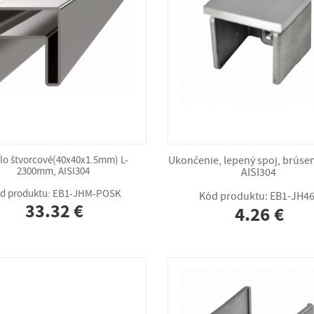
o štvorcové(40x40x1.5mm) L-
Ukončenie, lepený spoj, brúse
2300mm, AISI304
AISI304
d produktu: EB1-JHM-POSK
Kód produktu: EB1-JH4
33.32 €
4.26 €