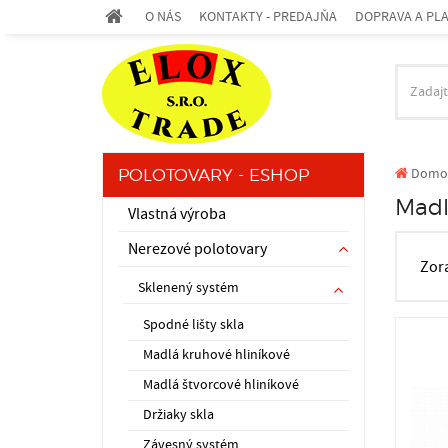
O NÁS
KONTAKTY - PREDAJŇA
DOPRAVA A PL
Domo
POLOTOVARY - ESHOP
Madl
Vlastná výroba
Nerezové polotovary
Zor
Sklenený systém
Spodné lišty skla
Madlá kruhové hliníkové
Madlá štvorcové hliníkové
Držiaky skla
Závesný systém