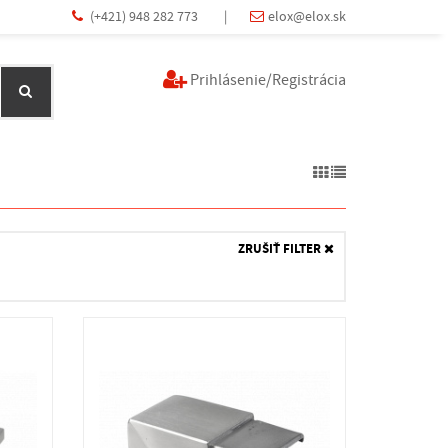
(+421) 948 282 773
|
elox@elox.sk
Prihlásenie/Registrácia
ZRUŠIŤ FILTER