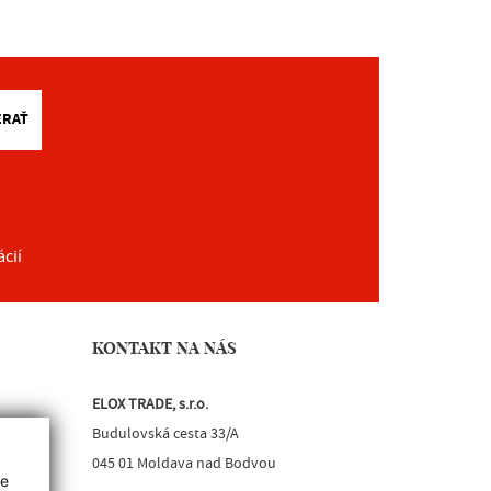
ERAŤ
ácií
KONTAKT NA NÁS
ELOX TRADE, s.r.o.
Budulovská cesta 33/A
045 01 Moldava nad Bodvou
ie