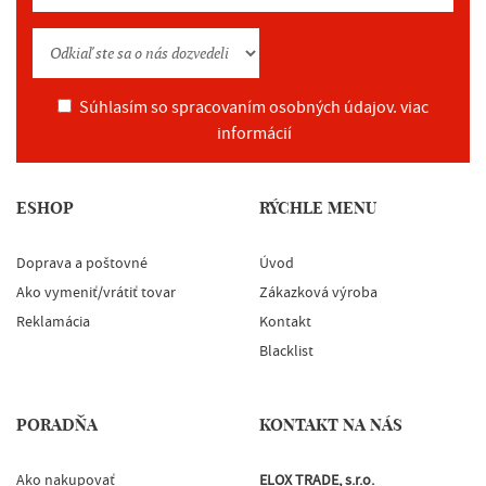
Súhlasím so spracovaním osobných údajov.
viac
informácií
ESHOP
RÝCHLE MENU
Doprava a poštovné
Úvod
Ako vymeniť/vrátiť tovar
Zákazková výroba
Reklamácia
Kontakt
Blacklist
PORADŇA
KONTAKT NA NÁS
Ako nakupovať
ELOX TRADE, s.r.o.