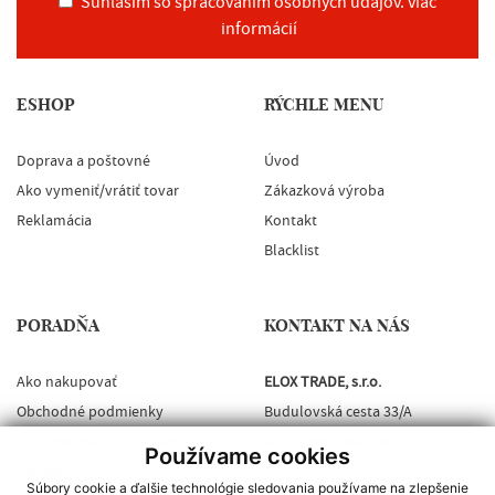
Súhlasím so spracovaním osobných údajov.
viac
informácií
ESHOP
RÝCHLE MENU
Doprava a poštovné
Úvod
Ako vymeniť/vrátiť tovar
Zákazková výroba
Reklamácia
Kontakt
Blacklist
PORADŇA
KONTAKT NA NÁS
Ako nakupovať
ELOX TRADE, s.r.o.
Obchodné podmienky
Budulovská cesta 33/A
Ochrana osobných údajov
045 01 Moldava nad Bodvou
Používame cookies
Cookies
Email:
elox@elox.sk
Súbory cookie a ďalšie technológie sledovania používame na zlepšenie