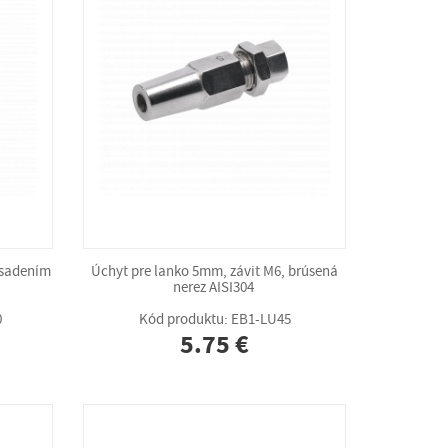
dsadením
Úchyt pre lanko 5mm, závit M6, brúsená
nerez AISI304
0
Kód produktu: EB1-LU45
5.75 €