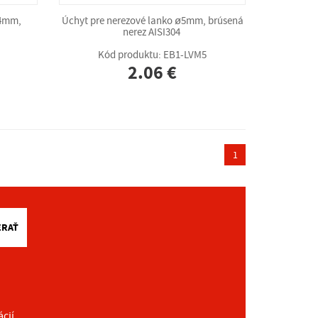
-4mm,
Úchyt pre nerezové lanko ø5mm, brúsená
nerez AISI304
Kód produktu: EB1-LVM5
2.06 €
1
ERAŤ
ácií