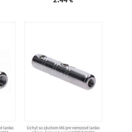
2.44 €
vé lanko
Úchyt so závitom M6 pre nerezové lanko