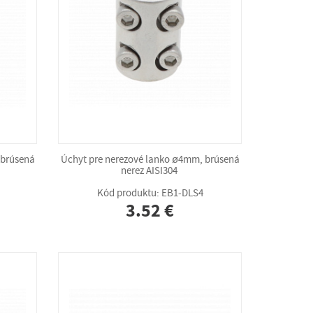
 brúsená
Úchyt pre nerezové lanko ø4mm, brúsená
nerez AISI304
Kód produktu: EB1-DLS4
3.52 €