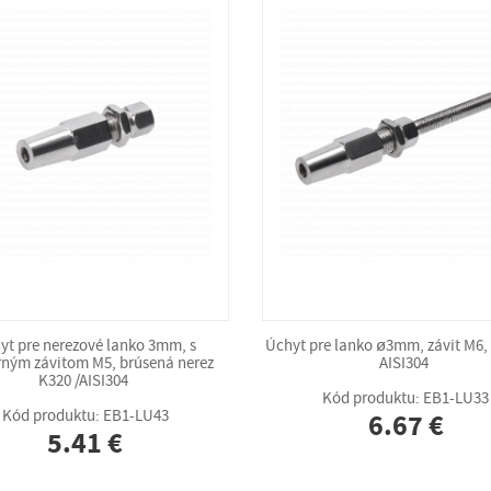
yt pre nerezové lanko 3mm, s
Úchyt pre lanko ø3mm, závit M6,
rným závitom M5, brúsená nerez
AISI304
K320 /AISI304
Kód produktu: EB1-LU33
Kód produktu: EB1-LU43
6.67 €
5.41 €