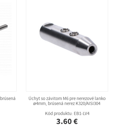
 brúsená
Úchyt so závitom M6 pre nerezové lanko
ø4mm, brúsená nerez K320/AISI304
Kód produktu: EB1-LV4
3.60 €