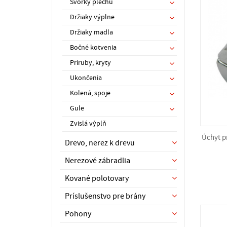
Svorky plechu
Držiaky výplne
Držiaky madla
Bočné kotvenia
Príruby, kryty
Ukončenia
Kolená, spoje
Gule
Zvislá výplň
Úchyt p
Drevo, nerez k drevu
Nerezové zábradlia
Kované polotovary
Príslušenstvo pre brány
Pohony