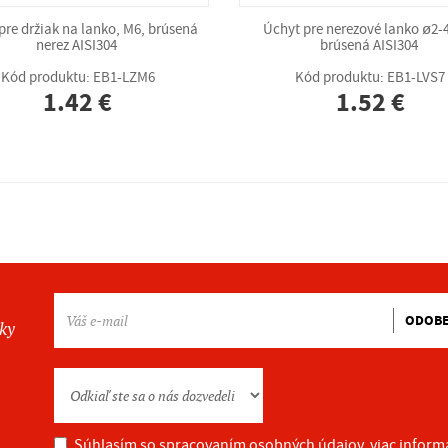
pre držiak na lanko, M6, brúsená
Úchyt pre nerezové lanko ø2
nerez AISI304
brúsená AISI304
Kód produktu: EB1-LZM6
Kód produktu: EB1-LVS7
1.42 €
1.52 €
ODOB
nky
Súhlasím so spracovaním osobných údajov.
viac inform