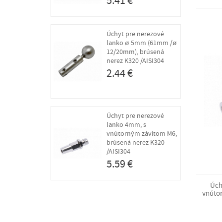
5.41 €
Úchyt pre nerezové
lanko ø 5mm (61mm /ø
12/20mm), brúsená
nerez K320 /AISI304
2.44 €
Úchyt pre nerezové
lanko 4mm, s
vnútorným závitom M6,
brúsená nerez K320
/AISI304
5.59 €
Úch
vnúto