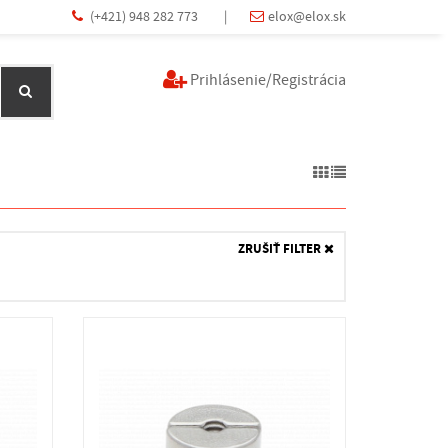
(+421) 948 282 773
|
elox@elox.sk
Prihlásenie/Registrácia
ZRUŠIŤ FILTER