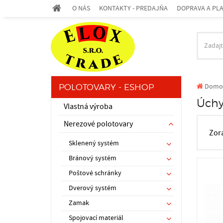
O NÁS
KONTAKTY - PREDAJŇA
DOPRAVA A PL
Domo
POLOTOVARY - ESHOP
Úchy
Vlastná výroba
Nerezové polotovary
Zor
Sklenený systém
Bránový systém
Poštové schránky
Dverový systém
Zamak
Spojovací materiál