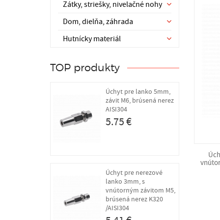
Zátky, striešky, nivelačné nohy
Dom, dielňa, záhrada
Hutnícky materiál
TOP produkty
Úchyt pre lanko 5mm,
závit M6, brúsená nerez
AISI304
5.75 €
Úch
vnúto
Úchyt pre nerezové
lanko 3mm, s
vnútorným závitom M5,
brúsená nerez K320
/AISI304