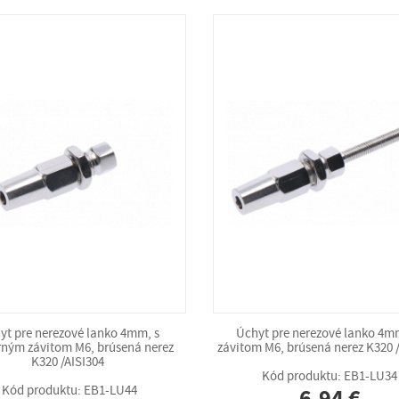
yt pre nerezové lanko 4mm, s
Úchyt pre nerezové lanko 4m
rným závitom M6, brúsená nerez
závitom M6, brúsená nerez K320 
K320 /AISI304
Kód produktu: EB1-LU34
Kód produktu: EB1-LU44