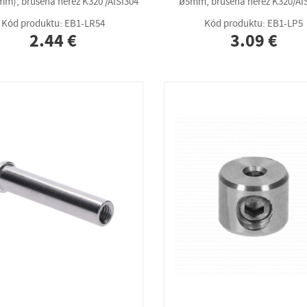
mm), brúsená nerez K320 /AISI304
ø5mm, brúsená nerez K320/AI
Kód produktu: EB1-LR54
Kód produktu: EB1-LP5
2.44 €
3.09 €