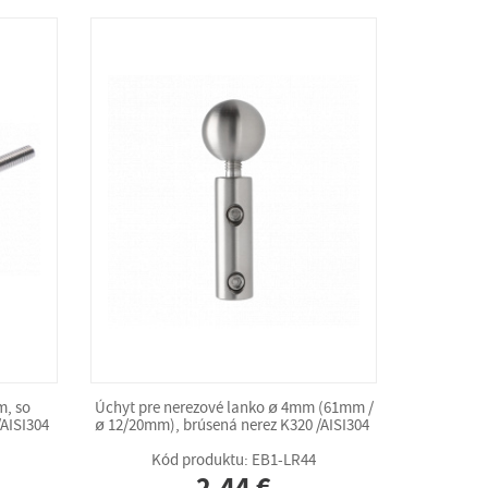
m, so
Úchyt pre nerezové lanko ø 4mm (61mm /
/AISI304
ø 12/20mm), brúsená nerez K320 /AISI304
Kód produktu: EB1-LR44