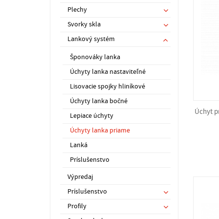
Plechy
Svorky skla
Lankový systém
Šponováky lanka
Úchyty lanka nastaviteľné
Lisovacie spojky hliníkové
Úchyty lanka bočné
Úchyt p
Lepiace úchyty
Úchyty lanka priame
Lanká
Príslušenstvo
Výpredaj
Príslušenstvo
Profily