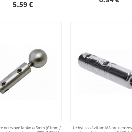
6.94 €
5.59 €
re nerezové lanko ø 5mm (61mm /
Úchyt so závitom M8 pre nerezo