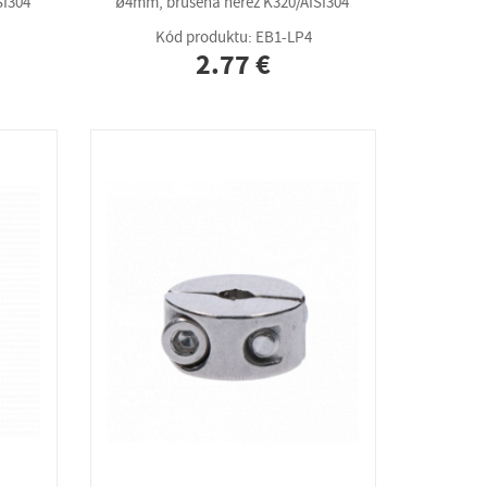
SI304
ø4mm, brúsená nerez K320/AISI304
Kód produktu: EB1-LP4
2.77 €