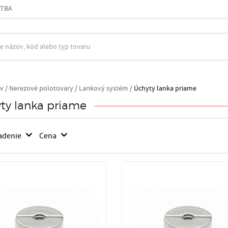
ATBA
v
/
Nerezové polotovary /
Lankový systém /
Úchyty lanka priame
ty lanka priame
adenie
Cena