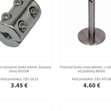
re nerezové lanko ø3mm, brúsená
Prechod lanka (max ø6mm), s o
nerez AISI304
od podlahy 80mm
Kód produktu: EB1-DLS3
Kód produktu: EB2-KPL8
3.45 €
4.60 €