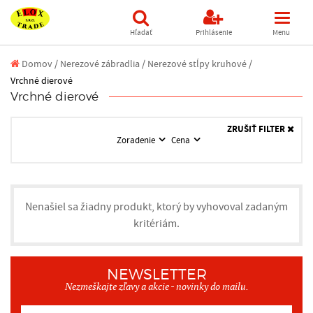
Hľadať
Prihlásenie
Menu
Domov
/
Nerezové zábradlia /
Nerezové stĺpy kruhové /
Vrchné dierové
Vrchné dierové
ZRUŠIŤ FILTER
Zoradenie
Cena
Nenašiel sa žiadny produkt, ktorý by vyhovoval zadaným
kritériám.
NEWSLETTER
Nezmeškajte zľavy a akcie - novinky do mailu.