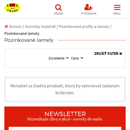
Hľadať
Prihlásenie
Menu
Domov
/
Hutnícky materiál /
Pozinkované profily a lamely /
Pozinkované lamely
Pozinkované lamely
ZRUŠIŤ FILTER
Zoradenie
Cena
Nenašiel sa žiadny produkt, ktorý by vyhovoval zadaným
kritériám.
NEWSLETTER
Nezmeškajte zľavy a akcie - novinky do mailu.