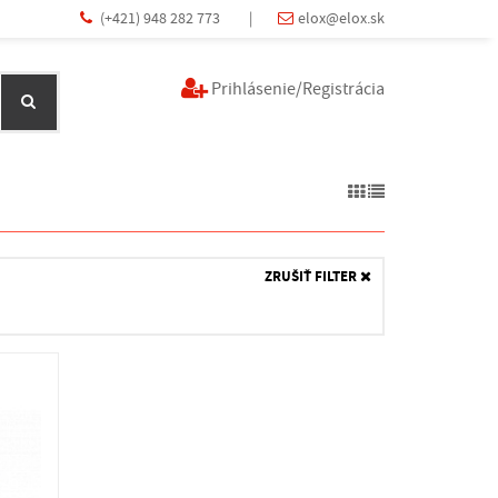
(+421) 948 282 773
|
elox@elox.sk
Prihlásenie/Registrácia
ZRUŠIŤ FILTER