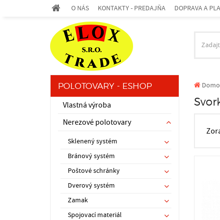
O NÁS
KONTAKTY - PREDAJŇA
DOPRAVA A PL
Domo
POLOTOVARY - ESHOP
Svor
Vlastná výroba
Nerezové polotovary
Zor
Sklenený systém
Bránový systém
Poštové schránky
Dverový systém
Zamak
Spojovací materiál