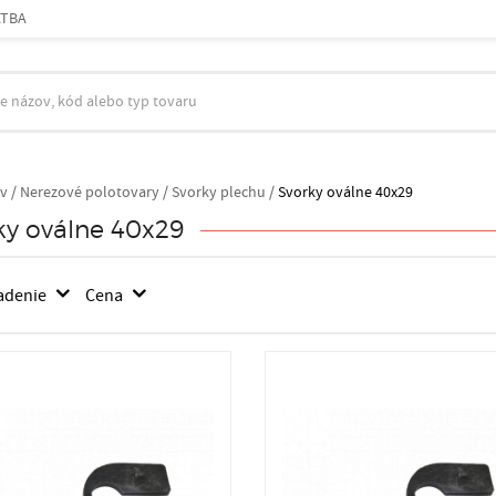
ATBA
v
/
Nerezové polotovary /
Svorky plechu /
Svorky oválne 40x29
ky oválne 40x29
adenie
Cena