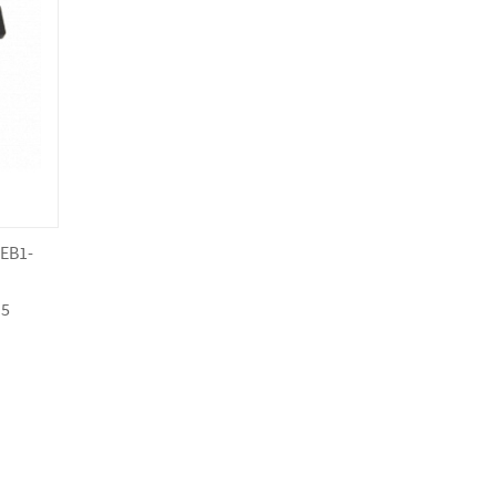
 EB1-
.5