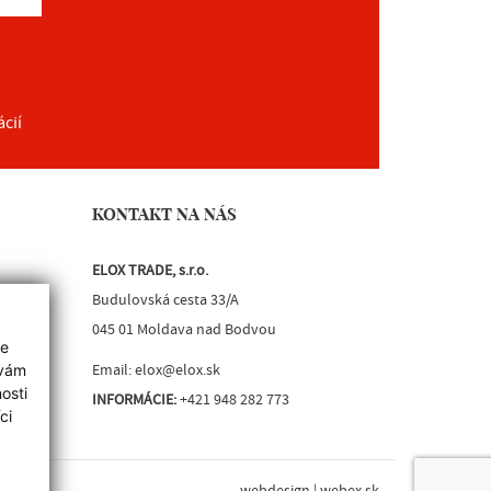
ácií
KONTAKT NA NÁS
ELOX TRADE, s.r.o.
Budulovská cesta 33/A
045 01 Moldava nad Bodvou
ie
Email:
elox@elox.sk
 vám
osti
INFORMÁCIE:
+421 948 282 773
ci
webdesign
|
webex.sk