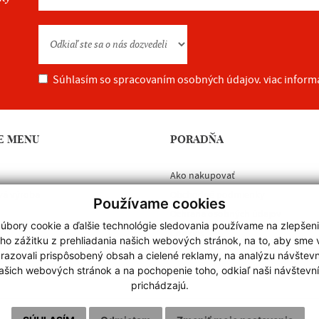
Súhlasím so spracovaním osobných údajov.
viac inform
E MENU
PORADŇA
Ako nakupovať
vá výroba
Obchodné podmienky
Používame cookies
Ochrana osobných údajov
úbory cookie a ďalšie technológie sledovania používame na zlepšen
Cookies
ho zážitku z prehliadania našich webových stránok, na to, aby sme
razovali prispôsobený obsah a cielené reklamy, na analýzu návštevn
ašich webových stránok a na pochopenie toho, odkiaľ naši návštevní
prichádzajú.