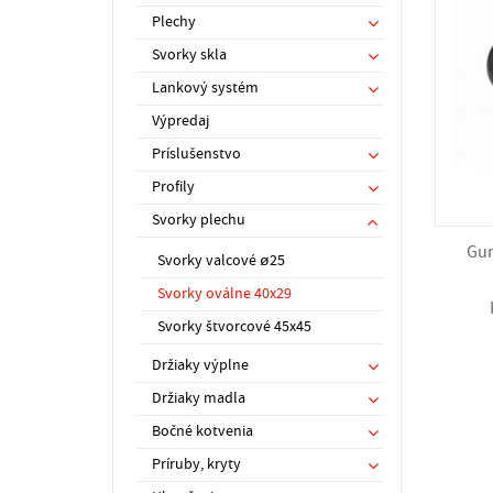
Plechy
Svorky skla
Lankový systém
Výpredaj
Príslušenstvo
Profily
Svorky plechu
Gum
Svorky valcové ø25
Svorky oválne 40x29
Svorky štvorcové 45x45
Držiaky výplne
Držiaky madla
Bočné kotvenia
Príruby, kryty