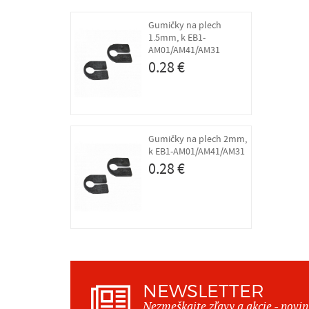
Gumičky na plech
1.5mm, k EB1-
AM01/AM41/AM31
0.28 €
Gumičky na plech 2mm,
k EB1-AM01/AM41/AM31
0.28 €
NEWSLETTER
Nezmeškajte zľavy a akcie - novi