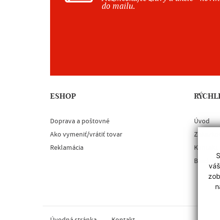
do mailu.
ESHOP
RÝCHL
Doprava a poštovné
Úvod
Ako vymeniť/vrátiť tovar
Zákazko
Reklamácia
Kontakt
S
Blacklist
váš
zob
n
Úvodná stránka
Kontakt