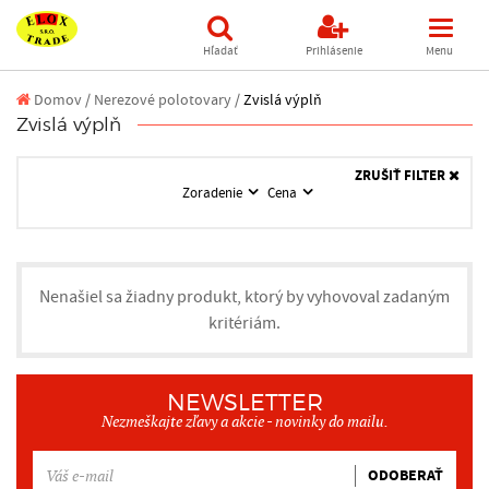
Hľadať
Prihlásenie
Menu
Domov
/
Nerezové polotovary /
Zvislá výplň
Zvislá výplň
ZRUŠIŤ FILTER
Zoradenie
Cena
Nenašiel sa žiadny produkt, ktorý by vyhovoval zadaným
kritériám.
NEWSLETTER
Nezmeškajte zľavy a akcie - novinky do mailu.
ODOBERAŤ