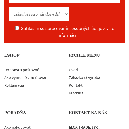
Súhlasím so spracovaním osobných údajov.
viac
informácií
ESHOP
RÝCHLE MENU
Doprava a poštovné
Úvod
Ako vymeniť/vrátiť tovar
Zákazková výroba
Reklamácia
Kontakt
Blacklist
PORADŇA
KONTAKT NA NÁS
Ako nakupovať
ELOX TRADE, s.r.o.