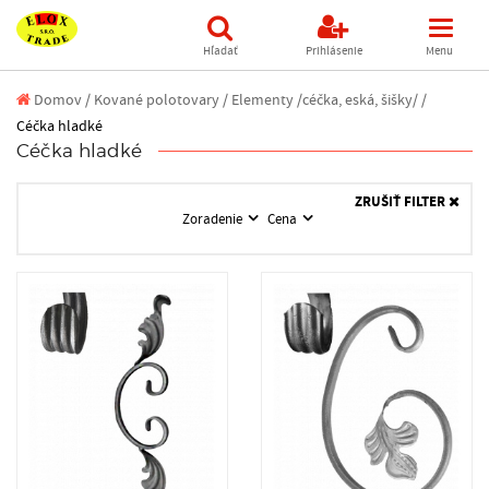
Hľadať
Prihlásenie
Menu
Domov
/
Kované polotovary /
Elementy /céčka, eská, šišky/ /
Céčka hladké
Céčka hladké
ZRUŠIŤ FILTER
Zoradenie
Cena