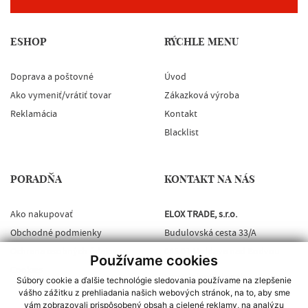
ESHOP
RÝCHLE MENU
Doprava a poštovné
Úvod
Ako vymeniť/vrátiť tovar
Zákazková výroba
Reklamácia
Kontakt
Blacklist
PORADŇA
KONTAKT NA NÁS
Ako nakupovať
ELOX TRADE, s.r.o.
Obchodné podmienky
Budulovská cesta 33/A
Ochrana osobných údajov
045 01 Moldava nad Bodvou
Používame cookies
Cookies
Email:
elox@elox.sk
Súbory cookie a ďalšie technológie sledovania používame na zlepšenie
vášho zážitku z prehliadania našich webových stránok, na to, aby sme
INFORMÁCIE:
+421 948 282 773
vám zobrazovali prispôsobený obsah a cielené reklamy, na analýzu