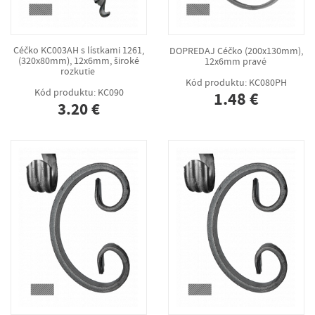
Céčko KC003AH s lístkami 1261,
DOPREDAJ Céčko (200x130mm),
(320x80mm), 12x6mm, široké
12x6mm pravé
rozkutie
Kód produktu: KC080PH
Kód produktu: KC090
1.48 €
3.20 €