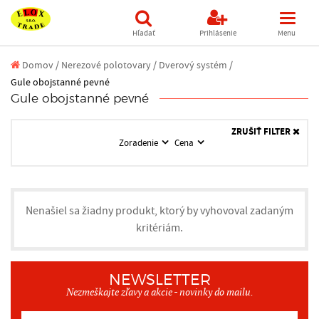
Hľadať
Prihlásenie
Menu
Domov
/
Nerezové polotovary /
Dverový systém /
Gule obojstanné pevné
Gule obojstanné pevné
ZRUŠIŤ FILTER
Zoradenie
Cena
Nenašiel sa žiadny produkt, ktorý by vyhovoval zadaným
kritériám.
NEWSLETTER
Nezmeškajte zľavy a akcie - novinky do mailu.