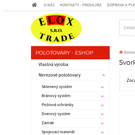
O NÁS
KONTAKTY - PREDAJŇA
DOPRAVA A PL
Domo
POLOTOVARY - ESHOP
Svor
Vlastná výroba
Nerezové polotovary
Zor
Sklenený systém
Bránový systém
Poštové schránky
Dverový systém
Zamak
Spojovací materiál