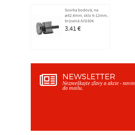
Svorka bodová, na
ø42.4mm, sklo 6-12mm,
brúsená AISI304
3.41 €
NEWSLETTER
Nezmeškajte zľavy a akcie - novi
do mailu.