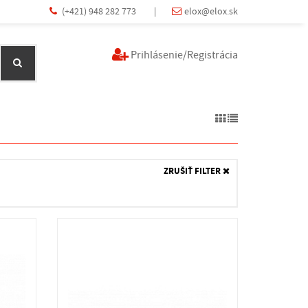
(+421) 948 282 773
|
elox@elox.sk
Prihlásenie/Registrácia
ZRUŠIŤ FILTER