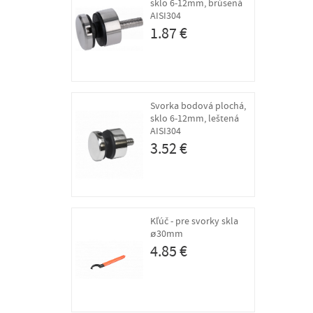
sklo 6-12mm, brúsená
AISI304
1.87 €
Svorka bodová plochá,
sklo 6-12mm, leštená
AISI304
3.52 €
Kľúč - pre svorky skla
ø30mm
4.85 €