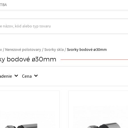
ATBA
v
/
Nerezové polotovary /
Svorky skla /
Svorky bodové ø30mm
ky bodové ø30mm
adenie
Cena