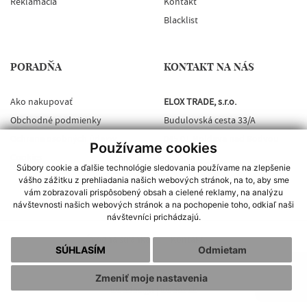
Reklamácia
Kontakt
Blacklist
PORADŇA
KONTAKT NA NÁS
Ako nakupovať
ELOX TRADE, s.r.o.
Obchodné podmienky
Budulovská cesta 33/A
Ochrana osobných údajov
045 01 Moldava nad Bodvou
Používame cookies
Cookies
Email:
elox@elox.sk
Súbory cookie a ďalšie technológie sledovania používame na zlepšenie
vášho zážitku z prehliadania našich webových stránok, na to, aby sme
INFORMÁCIE:
+421 948 282 773
vám zobrazovali prispôsobený obsah a cielené reklamy, na analýzu
návštevnosti našich webových stránok a na pochopenie toho, odkiaľ naši
návštevníci prichádzajú.
Úvodná stránka
Kontakt
SÚHLASÍM
Odmietam
Zmeniť moje nastavenia
webdesign
|
webex.sk